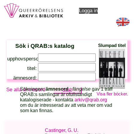
Logga in
Sök i QRAB:s katalog
Slumpad titel
upphovsperson:
titel:
ämnesord:
Sökningen:
ämnesord :
fängelse
gav 1 träff
Se alla ämnesord
Visa fler böcker.
QRAB:s samlingar är ofullständigt
katalogiserade - kontakta
arkiv@qrab.org
om du är intresserad av att veta mer om vad
som kan finnas.
Castinger, G. U.