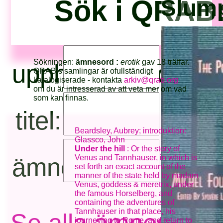
Sök i QRAB:
Slump
Sökningen:
ämnesord :
erotik
gav 18 träffar.
upphovsperson:
QRAB:s samlingar är ofullständigt
katalogiserade - kontakta
arkiv@qrab.org
om du är intresserad av att veta mer om vad
som kan finnas.
titel:
Beardsley, Aubrey; introduktion:
Glassco, John
Under the hill
: Or the story of
Venus and Tannhauser, in which is
ämnesord:
set forth an exact account of the
manner of the state held by madam
Venus, goddess & meretrix, under
the famous Horselberg, and
containing the adventures of
Tannhauser in that place, his
journeying to Rome, and return to