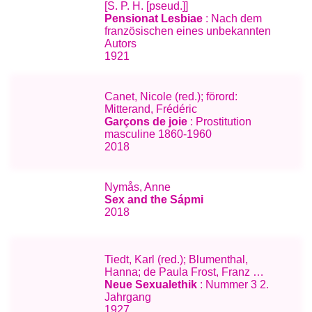
[S. P. H. [pseud.]]
Pensionat Lesbiae
: Nach dem
französischen eines unbekannten
Autors
1921
Canet, Nicole (red.); förord:
Mitterand, Frédéric
Garçons de joie
: Prostitution
masculine 1860-1960
2018
Nymås, Anne
Sex and the Sápmi
2018
Tiedt, Karl (red.); Blumenthal,
Hanna; de Paula Frost, Franz …
Neue Sexualethik
: Nummer 3 2.
Jahrgang
1927