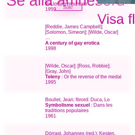
Se alla ämnesord
the loving mountain
1959
Visa f
[Reddie, James Campbell];
[Solomon, Simeon]; [Wilde, Oscar]
…
A century of gay erotica
1998
[Wilde, Oscar]; [Ross, Robbie];
[Gray, John]
Teleny
: Or the reverse of the medal
1995
Boullet, Jean; förord: Duca, Lo
Symbolisme sexuel
: Dans les
traditions populaires
1961
Dörrast, Johannes (red.); Kesten,