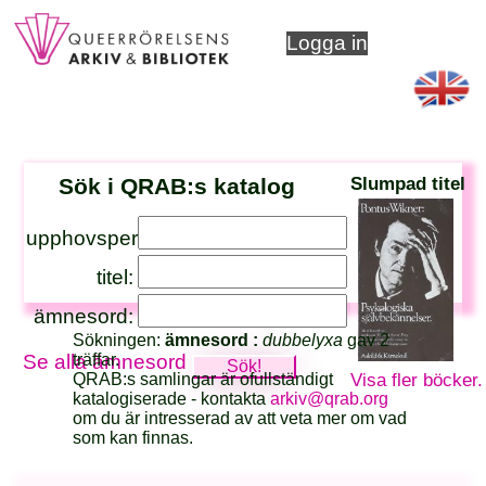
Logga in
Sök i QRAB:s katalog
Slumpad titel
upphovsperson:
titel:
ämnesord:
Sökningen:
ämnesord :
dubbelyxa
gav 2
träffar.
Se alla ämnesord
QRAB:s samlingar är ofullständigt
Visa fler böcker.
katalogiserade - kontakta
arkiv@qrab.org
om du är intresserad av att veta mer om vad
som kan finnas.