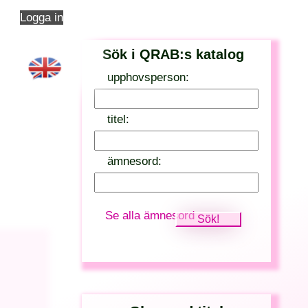
Logga in
Sök i QRAB:s katalog
upphovsperson:
titel:
ämnesord:
Se alla ämnesord