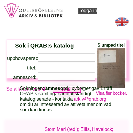
Logga in
Sök i QRAB:s katalog
Slumpad titel
upphovsperson:
titel:
ämnesord:
Sökningen:
ämnesord :
cyborger
gav 1 träff
Se alla ämnesord
Visa fler böcker.
QRAB:s samlingar är ofullständigt
katalogiserade - kontakta
arkiv@qrab.org
om du är intresserad av att veta mer om vad
som kan finnas.
Storr, Merl (red.); Ellis, Havelock;