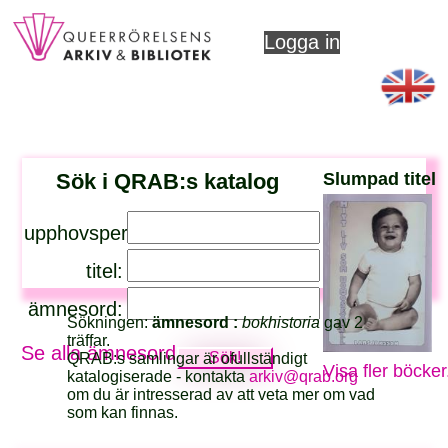
Logga in
Sök i QRAB:s katalog
Slumpad titel
upphovsperson:
titel:
ämnesord:
Sökningen:
ämnesord :
bokhistoria
gav 2
träffar.
Se alla ämnesord
QRAB:s samlingar är ofullständigt
Visa fler böcker
katalogiserade - kontakta
arkiv@qrab.org
om du är intresserad av att veta mer om vad
som kan finnas.