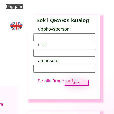
Logga in
Sök i QRAB:s katalog
upphovsperson:
titel:
ämnesord:
Se alla ämnesord
ra