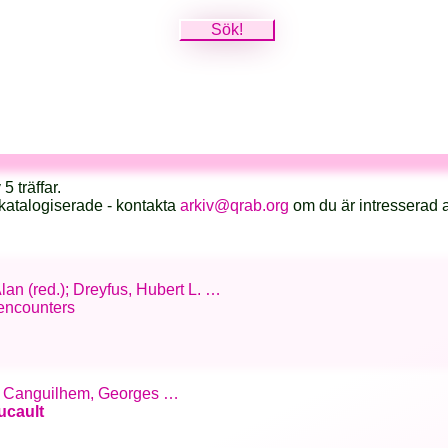
5 träffar.
katalogiserade - kontakta
arkiv@qrab.org
om du är intresserad 
lan (red.); Dreyfus, Hubert L. …
 encounters
as; Canguilhem, Georges …
ucault