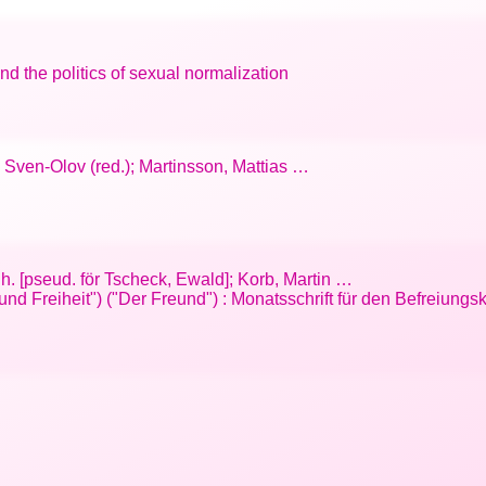
nd the politics of sexual normalization
, Sven-Olov (red.); Martinsson, Mattias …
Ch. [pseud. för Tscheck, Ewald]; Korb, Martin …
und Freiheit") ("Der Freund") : Monatsschrift für den Befreiun