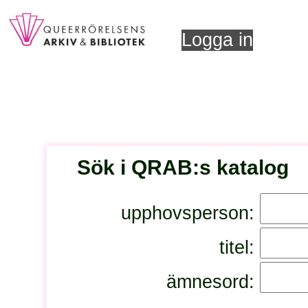
Logga in
Sök i QRAB:s katalog
upphovsperson:
titel:
ämnesord: