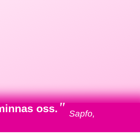
"
minnas oss.
Sapfo,