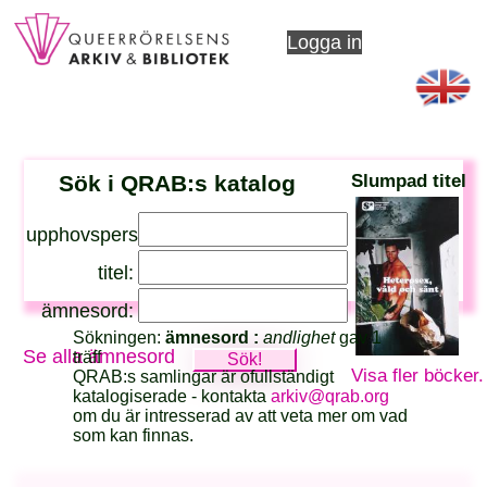
Logga in
Sök i QRAB:s katalog
Slumpad titel
upphovsperson:
titel:
ämnesord:
Sökningen:
ämnesord :
andlighet
gav 1
Se alla ämnesord
träff
Visa fler böcker.
QRAB:s samlingar är ofullständigt
katalogiserade - kontakta
arkiv@qrab.org
om du är intresserad av att veta mer om vad
som kan finnas.