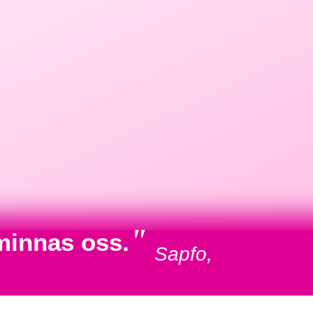
"
minnas oss.
Sapfo,