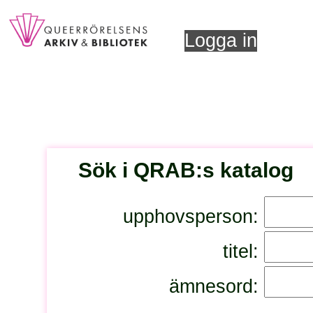
Logga in
Sök i QRAB:s katalog
upphovsperson:
titel:
ämnesord: