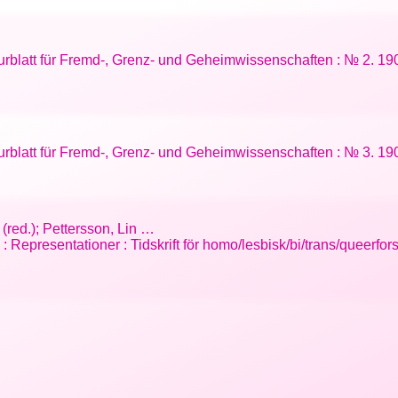
aturblatt für Fremd-, Grenz- und Geheimwissenschaften : № 2. 19
aturblatt für Fremd-, Grenz- und Geheimwissenschaften : № 3. 19
 (red.); Pettersson, Lin …
 : Representationer : Tidskrift för homo/lesbisk/bi/trans/queerfor