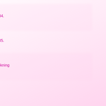
04.
05.
skning