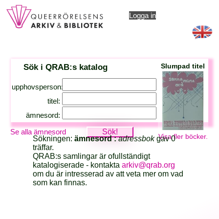
Logga in
Sök i QRAB:s katalog
Slumpad titel
upphovsperson:
titel:
ämnesord:
Se alla ämnesord
Visa fler böcker.
Sökningen:
ämnesord :
adressbok
gav 0
träffar.
QRAB:s samlingar är ofullständigt
katalogiserade - kontakta
arkiv@qrab.org
om du är intresserad av att veta mer om vad
som kan finnas.