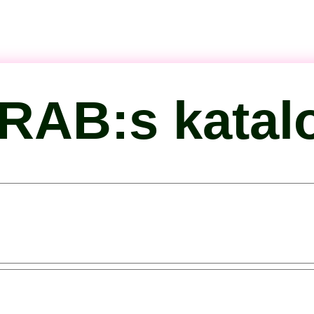
QRAB:s katal
on: