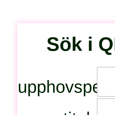
Sök i 
upphovspers