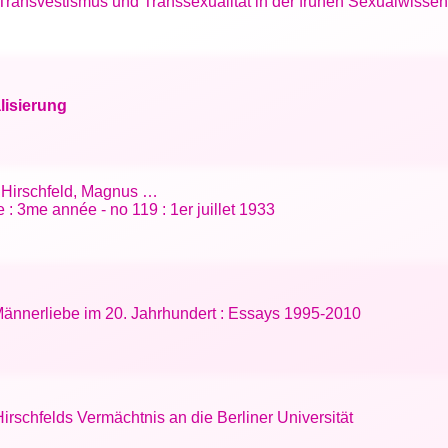
Transvestismus und Transsexualität in der frühen Sexualwissen
lisierung
s; Hirschfeld, Magnus …
: 3me année - no 119 : 1er juillet 1933
ännerliebe im 20. Jahrhundert : Essays 1995-2010
rschfelds Vermächtnis an die Berliner Universität