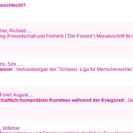
 Geschlecht?
scher, Richard …
g (Freundschaft und Freiheit) ("Der Freund") Monatsschrift für 
oris, Siro …
Banner
: Verbandsorgan der "Schweiz. Liga für Menschenrechte", 
; Forel, August …
chaftlich-humanitären Komitees während der Kriegszeit
: Ja
h, Volkmar