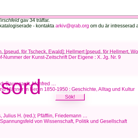
rschfeld
gav 34 träffar.
katalogiserade - kontakta
arkiv@qrab.org
om du är intresserad 
h. [pseud. för Tscheck, Ewald]; Hellmert [pseud. för Hellmert, W
-Nummer der Kunst-Zeitschrift Der Eigene : X. Jg. Nr. 9
esord
fred; Baumgardt, Manfred …
d Männer in Berlin 1850-1950 : Geschichte, Alltag und Kultur
 Julius H. (red.); Pfäfflin, Friedemann …
 Spannungsfeld von Wissenschaft, Politik und Gesellschaft