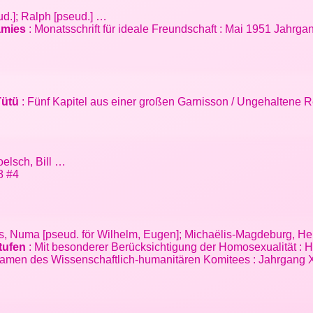
ud.]; Ralph [pseud.] …
amies
: Monatsschrift für ideale Freundschaft : Mai 1951 Jahrgan
Tütü
: Fünf Kapitel aus einer großen Garnisson / Ungehaltene Re
Koelsch, Bill …
8 #4
ius, Numa [pseud. för Wilhelm, Eugen]; Michaëlis-Magdeburg, H
tufen
: Mit besonderer Berücksichtigung der Homosexualität : H
amen des Wissenschaftlich-humanitären Komitees : Jahrgang XIX.