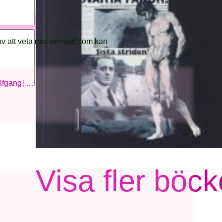
av att veta mer om vad som kan
olfgang] …
Visa fler böck