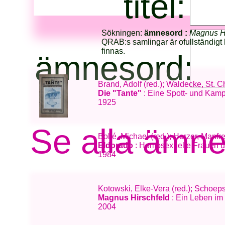
titel:
Sökningen:
ämnesord :
Magnus Hi
QRAB:s samlingar är ofullständigt 
finnas.
ämnesord:
Brand, Adolf (red.); Waldecke, St. C
Die "Tante"
: Eine Spott- und Kampf
1925
Se alla ämn
Bollé, Michael (red.); Herzer, Man
Eldorado
: Homosexuelle Frauen un
1984
Kotowski, Elke-Vera (red.); Schoeps,
Magnus Hirschfeld
: Ein Leben im
2004