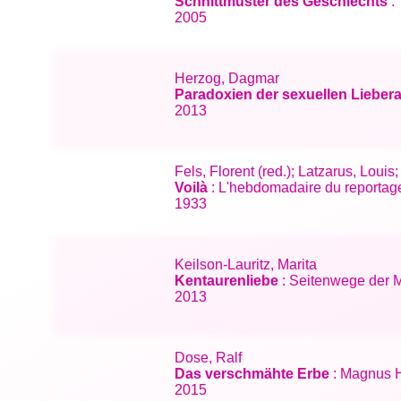
Schnittmuster des Geschlechts
: 
2005
Herzog, Dagmar
Paradoxien der sexuellen Liebera
2013
Fels, Florent (red.); Latzarus, Loui
Voilà
: L'hebdomadaire du reportage 
1933
Keilson-Lauritz, Marita
Kentaurenliebe
: Seitenwege der M
2013
Dose, Ralf
Das verschmähte Erbe
: Magnus Hi
2015