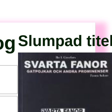
og
Slumpad tite