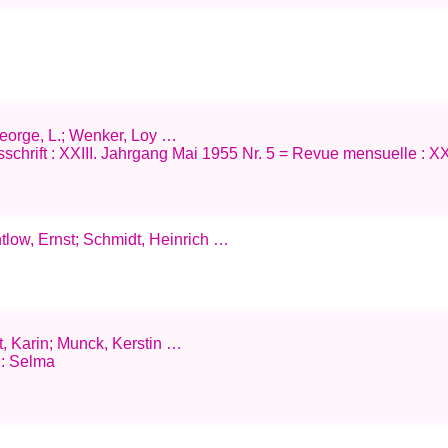
 George, L.; Wenker, Loy …
schrift : XXIII. Jahrgang Mai 1955 Nr. 5 = Revue mensuelle : XX
tlow, Ernst; Schmidt, Heinrich …
t, Karin; Munck, Kerstin …
: Selma