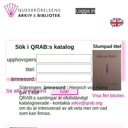
Logga in
Sök i QRAB:s katalog
Slumpad titel
upphovsperson:
titel:
ämnesord:
Sökningen:
ämnesord :
Heinrich von Kleist
Se alla ämnesord
gav 1 träff
Visa fler böcker.
QRAB:s samlingar är ofullständigt
katalogiserade - kontakta
arkiv@qrab.org
om du är intresserad av att veta mer om vad
som kan finnas.