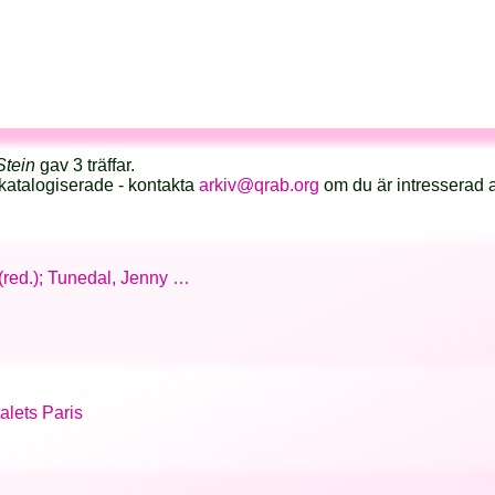
Stein
gav 3 träffar.
katalogiserade - kontakta
arkiv@qrab.org
om du är intresserad 
 (red.); Tunedal, Jenny …
alets Paris