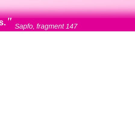
"
s.
Sapfo, fragment 147