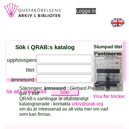
Logga in
Sök i QRAB:s katalog
Slumpad titel
upphovsperson:
titel:
ämnesord:
Sökningen:
ämnesord :
Gerhard Prescha
Se alla ämnesord
gav 1 träff
Visa fler böcker.
QRAB:s samlingar är ofullständigt
katalogiserade - kontakta
arkiv@qrab.org
om du är intresserad av att veta mer om vad
som kan finnas.