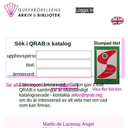
Logga in
Sök i QRAB:s katalog
Slumpad titel
upphovsperson:
titel:
ämnesord:
Se alla ämnesord
Sökningen:
ämnesord :
Gabon
gav 1 träff
Visa fler böcker.
QRAB:s samlingar är ofullständigt
katalogiserade - kontakta
arkiv@qrab.org
om du är intresserad av att veta mer om vad
som kan finnas.
Martín de Lucenay, Angel