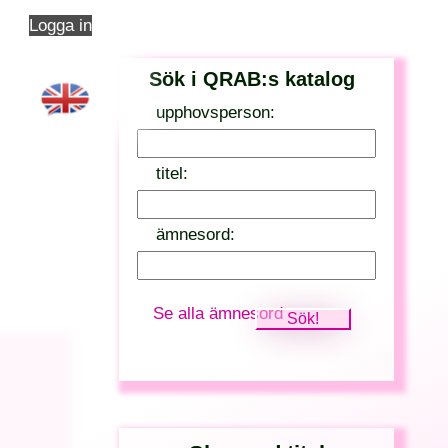
Logga in
Sök i QRAB:s katalog
upphovsperson:
titel:
ämnesord:
Se alla ämnesord