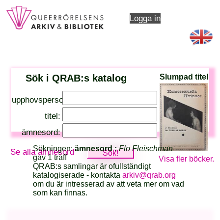
Logga in
Sök i QRAB:s katalog
Slumpad titel
upphovsperson:
titel:
ämnesord:
Sökningen:
ämnesord :
Flo Fleischman
Se alla ämnesord
gav 1 träff
Visa fler böcker.
QRAB:s samlingar är ofullständigt
katalogiserade - kontakta
arkiv@qrab.org
om du är intresserad av att veta mer om vad
som kan finnas.