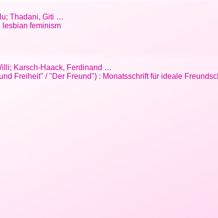
lu; Thadani, Giti …
l lesbian feminism
Willi; Karsch-Haack, Ferdinand …
und Freiheit" / "Der Freund") : Monatsschrift für ideale Freunds