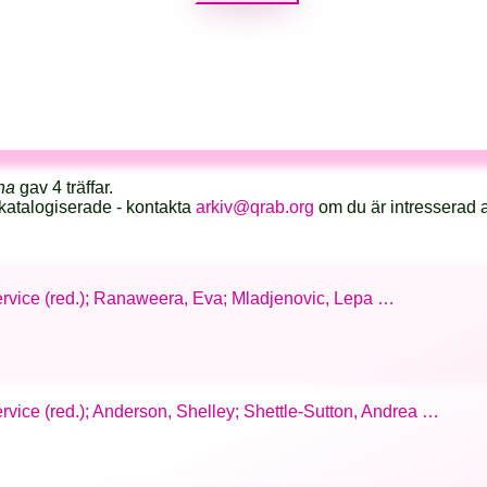
na
gav 4 träffar.
katalogiserade - kontakta
arkiv@qrab.org
om du är intresserad 
Service (red.); Ranaweera, Eva; Mladjenovic, Lepa …
ervice (red.); Anderson, Shelley; Shettle-Sutton, Andrea …