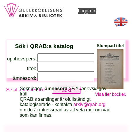
Logga in
Sök i QRAB:s katalog
Slumpad titel
upphovsperson:
titel:
ämnesord:
Sökningen:
ämnesord :
Fifi Janevski
gav 1
Se alla ämnesord
träff
Visa fler böcker.
QRAB:s samlingar är ofullständigt
katalogiserade - kontakta
arkiv@qrab.org
om du är intresserad av att veta mer om vad
som kan finnas.