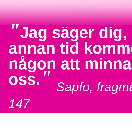
"
Jag säger dig, 
annan tid komm
någon att minn
"
oss.
Sapfo, fragm
147