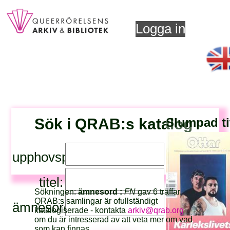
Logga in
Sök i QRAB:s katalog
Slumpad ti
upphovsperson:
titel:
Sökningen:
ämnesord :
FN
gav 6 träffar.
QRAB:s samlingar är ofullständigt
ämnesord:
katalogiserade - kontakta
arkiv@qrab.org
om du är intresserad av att veta mer om vad
som kan finnas.