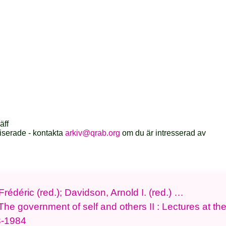
äff
iserade - kontakta
arkiv@qrab.org
om du är intresserad av
Frédéric (red.); Davidson, Arnold I. (red.) …
The government of self and others II : Lectures at th
3-1984