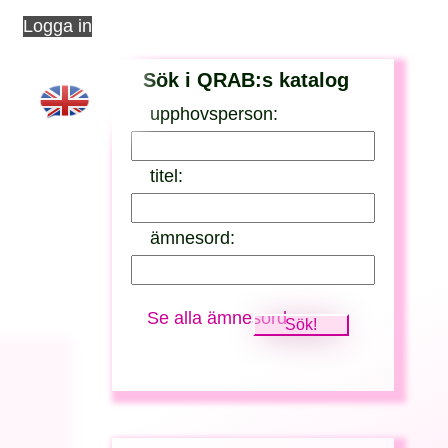
Logga in
Sök i QRAB:s katalog
upphovsperson:
titel:
ämnesord:
Se alla ämnesord
e