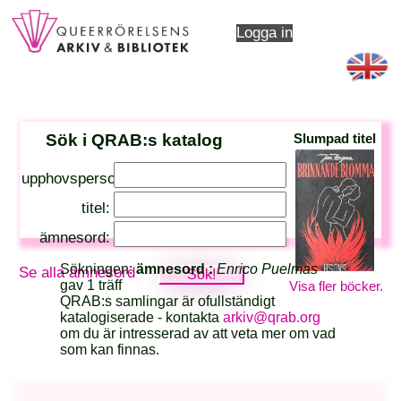
Logga in
Sök i QRAB:s katalog
Slumpad titel
upphovsperson:
titel:
ämnesord:
Sökningen:
ämnesord :
Enrico Puelmas
Se alla ämnesord
gav 1 träff
Visa fler böcker.
QRAB:s samlingar är ofullständigt
katalogiserade - kontakta
arkiv@qrab.org
om du är intresserad av att veta mer om vad
som kan finnas.