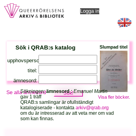
Logga in
Sök i QRAB:s katalog
Slumpad titel
upphovsperson:
titel:
ämnesord:
Sökningen:
ämnesord :
Emanuel Martin
Se alla ämnesord
gav 1 träff
Visa fler böcker.
QRAB:s samlingar är ofullständigt
katalogiserade - kontakta
arkiv@qrab.org
om du är intresserad av att veta mer om vad
som kan finnas.