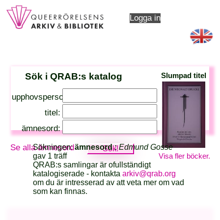
Logga in
Sök i QRAB:s katalog
Slumpad titel
upphovsperson:
titel:
ämnesord:
Sökningen:
ämnesord :
Edmund Gosse
Se alla ämnesord
Visa fler böcker.
gav 1 träff
QRAB:s samlingar är ofullständigt
katalogiserade - kontakta
arkiv@qrab.org
om du är intresserad av att veta mer om vad
som kan finnas.