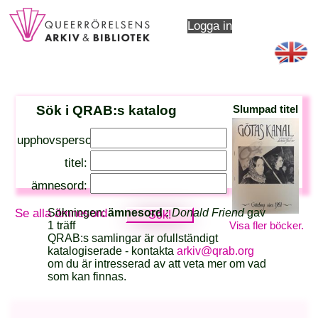
Logga in
Sök i QRAB:s katalog
Slumpad titel
upphovsperson:
titel:
ämnesord:
Sökningen:
ämnesord :
Donald Friend
gav
Se alla ämnesord
Visa fler böcker.
1 träff
QRAB:s samlingar är ofullständigt
katalogiserade - kontakta
arkiv@qrab.org
om du är intresserad av att veta mer om vad
som kan finnas.