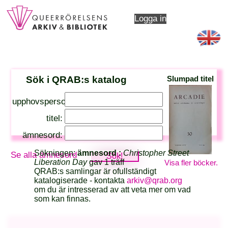
Logga in
Sök i QRAB:s katalog
Slumpad titel
upphovsperson:
titel:
ämnesord:
Sökningen:
ämnesord :
Christopher Street
Se alla ämnesord
Liberation Day
gav 1 träff
Visa fler böcker.
QRAB:s samlingar är ofullständigt
katalogiserade - kontakta
arkiv@qrab.org
om du är intresserad av att veta mer om vad
som kan finnas.