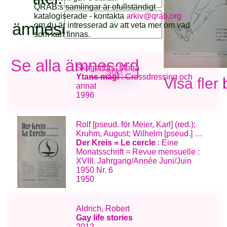
QRAB:s samlingar är ofullständigt
katalogiserade - kontakta
arkiv@qrab.org
ämnesord:
om du är intresserad av att veta mer om vad
som kan finnas.
Se alla ämnesord
Skagerfors, Mona
Ytans magi
: Crossdressing och
Visa fler 
annat
1996
Rolf [pseud. för Meier, Karl] (red.);
Kruhm, August; Wilhelm [pseud.] …
Der Kreis = Le cercle
: Eine
Monatsschrift = Revue mensuelle :
XVIII. Jahrgang/Année Juni/Juin
1950 Nr. 6
1950
Aldrich, Robert
Gay life stories
2012