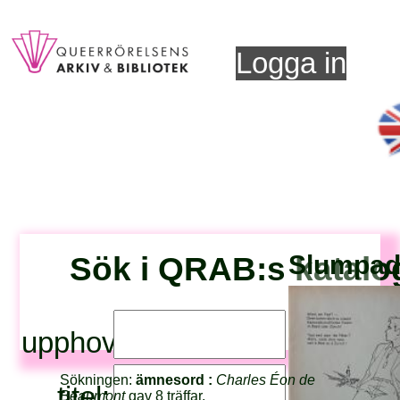
Logga in
Sök i QRAB:s katalo
Slumpad 
upphovsperson:
Sökningen:
ämnesord :
Charles Éon de
titel:
Beaumont
gav 8 träffar.