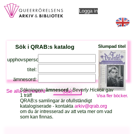
Logga in
Sök i QRAB:s katalog
Slumpad titel
upphovsperson:
titel:
ämnesord:
Sökningen:
ämnesord :
Beverly Hickok
gav
Se alla ämnesord
1 träff
Visa fler böcker.
QRAB:s samlingar är ofullständigt
katalogiserade - kontakta
arkiv@qrab.org
om du är intresserad av att veta mer om vad
som kan finnas.