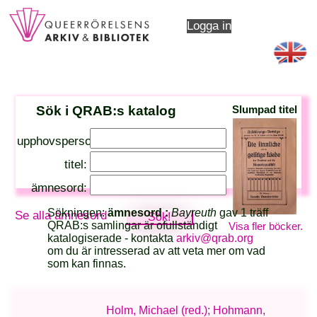
Logga in
Sök i QRAB:s katalog
Slumpad titel
upphovsperson:
titel:
ämnesord:
Sökningen:
ämnesord :
Bayreuth
gav 1 träff
Se alla ämnesord
QRAB:s samlingar är ofullständigt
Visa fler böcker.
katalogiserade - kontakta
arkiv@qrab.org
om du är intresserad av att veta mer om vad
som kan finnas.
Holm, Michael (red.); Hohmann,