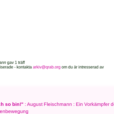
ann
gav 1 träff
iserade - kontakta
arkiv@qrab.org
om du är intresserad av
ch so bin!"
: August Fleischmann : Ein Vorkämpfer d
lenbewegung