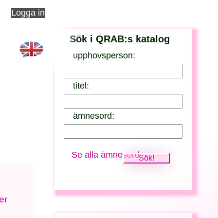
Logga in
Sök i QRAB:s katalog
upphovsperson:
titel:
ämnesord:
Se alla ämnesord
er