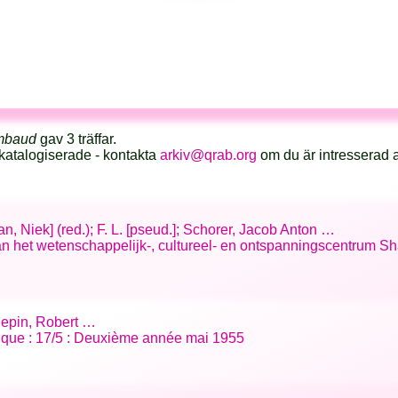
imbaud
gav 3 träffar.
katalogiserade - kontakta
arkiv@qrab.org
om du är intresserad 
, Niek] (red.); F. L. [pseud.]; Schorer, Jacob Anton …
an het wetenschappelijk-, cultureel- en ontspanningscentrum S
Sepin, Robert …
tifique : 17/5 : Deuxième année mai 1955