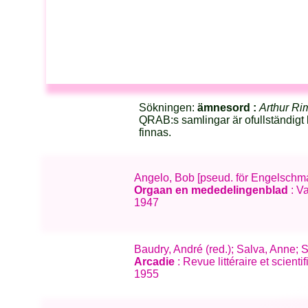
Sökningen:
ämnesord :
Arthur R
QRAB:s samlingar är ofullständigt 
finnas.
Angelo, Bob [pseud. för Engelschman
Orgaan en mededelingenblad
: V
1947
Baudry, André (red.); Salva, Anne; 
Arcadie
: Revue littéraire et scien
1955