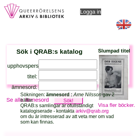
Logga in
Sök i QRAB:s katalog
Slumpad titel
upphovsperson:
titel:
ämnesord:
Sökningen:
ämnesord :
Arne Nilsson
gav 2
Se alla ämnesord
träffar.
Visa fler böcker.
QRAB:s samlingar är ofullständigt
katalogiserade - kontakta
arkiv@qrab.org
om du är intresserad av att veta mer om vad
som kan finnas.