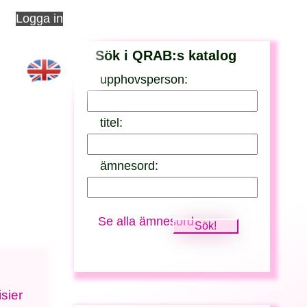
Logga in
Sök i QRAB:s katalog
upphovsperson:
titel:
ämnesord:
Se alla ämnesord
sier