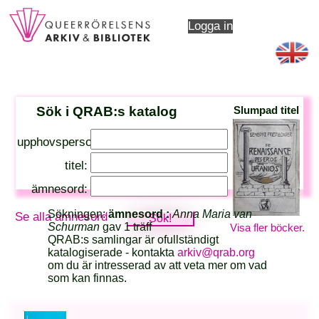
Logga in
Sök i QRAB:s katalog
Slumpad titel
upphovsperson:
titel:
ämnesord:
Sökningen:
ämnesord :
Anna Maria van
Se alla ämnesord
Schurman
gav 1 träff
Visa fler böcker.
QRAB:s samlingar är ofullständigt
katalogiserade - kontakta
arkiv@qrab.org
om du är intresserad av att veta mer om vad
som kan finnas.