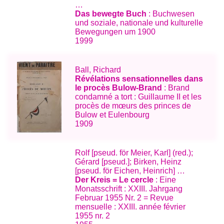
…
Das bewegte Buch
: Buchwesen
und soziale, nationale und kulturelle
Bewegungen um 1900
1999
Ball, Richard
Révélations sensationnelles dans
le procès Bulow-Brand
: Brand
condamné a tort : Guillaume II et les
procès de mœurs des princes de
Bulow et Eulenbourg
1909
Rolf [pseud. för Meier, Karl] (red.);
Gérard [pseud.]; Birken, Heinz
[pseud. för Eichen, Heinrich] …
Der Kreis = Le cercle
: Eine
Monatsschrift : XXIII. Jahrgang
Februar 1955 Nr. 2 = Revue
mensuelle : XXIII. année février
1955 nr. 2