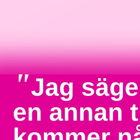
"
Jag säger
en annan t
kommer nå