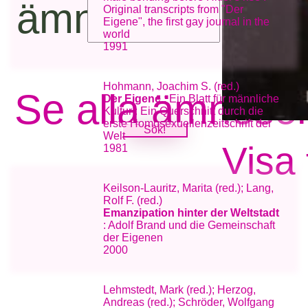
ämnesord:
Original transcripts from "Der
Eigene", the first gay journal in the
world
1991
Hohmann, Joachim S. (red.)
Se alla ämneso
Der Eigene
: Ein Blatt für männliche
Kultur : Ein Querschnitt durch die
erste Homosexuellenzeitschrift der
Welt
Visa 
1981
Keilson-Lauritz, Marita (red.); Lang,
Rolf F. (red.)
Emanzipation hinter der Weltstadt
: Adolf Brand und die Gemeinschaft
der Eigenen
2000
Lehmstedt, Mark (red.); Herzog,
Andreas (red.); Schröder, Wolfgang