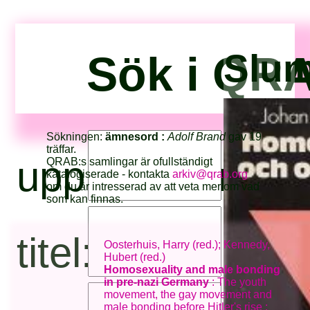
Sök i QRA
Slum
Sökningen:
ämnesord :
Adolf Brand
gav 19
träffar.
upphovsperson
QRAB:s samlingar är ofullständigt
katalogiserade - kontakta
arkiv@qrab.org
om du är intresserad av att veta mer om vad
som kan finnas.
titel:
Oosterhuis, Harry (red.); Kennedy,
Hubert (red.)
Homosexuality and male bonding
in pre-nazi Germany
: The youth
movement, the gay movement and
male bonding before Hitler's rise :