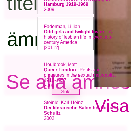
titel:
Hamburg 1919-1969
2009
Faderman, Lillian
ämnesord:
Odd girls and twilight lovers
: A
history of lesbian life in twentieth-
century America
[2011?]
Houlbrook, Matt
Queer London
: Perils and
Se alla ämnes
pleasures in the sexual metropolis,
1918-1957
2006
Visa
Steinle, Karl-Heinz
Der literarische Salon bei Richard
Schultz
2002