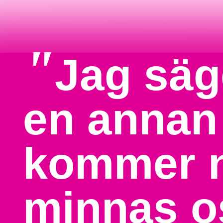
"
Jag säge
en annan 
kommer n
minnas o