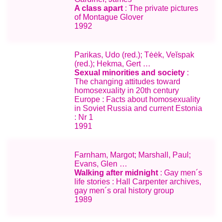
A class apart
: The private pictures
of Montague Glover
1992
Parikas, Udo (red.); Tėėk, Veĭspak
(red.); Hekma, Gert …
Sexual minorities and society
:
The changing attitudes toward
homosexuality in 20th century
Europe : Facts about homosexuality
in Soviet Russia and current Estonia
: Nr 1
1991
Farnham, Margot; Marshall, Paul;
Evans, Glen …
Walking after midnight
: Gay men´s
life stories : Hall Carpenter archives,
gay men´s oral history group
1989