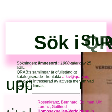
Sök i QR
Slum
Sökningen:
ämnesord :
1900-talet
gav 25
träffar.
QRAB:s samlingar är ofullständigt
katalogiserade - kontakta
arkiv@qrab.org
upphovsperso
om du är intresserad av att veta mer om vad
som kan finnas.
Rosenkranz, Bernhard; Bollman, Ulf;
Lorenz, Gottfried
Homosexuellen-Verfolgung in