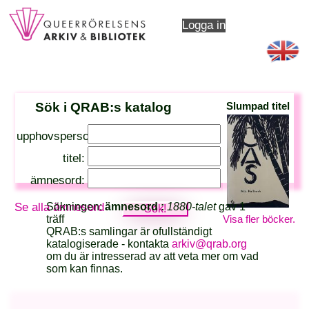
Logga in
Sök i QRAB:s katalog
Slumpad titel
upphovsperson:
titel:
ämnesord:
Sökningen:
ämnesord :
1880-talet
gav 1
Se alla ämnesord
Visa fler böcker.
träff
QRAB:s samlingar är ofullständigt
katalogiserade - kontakta
arkiv@qrab.org
om du är intresserad av att veta mer om vad
som kan finnas.