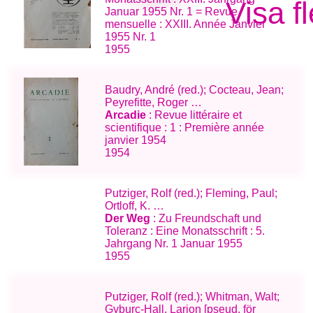
Visa f
Januar 1955 Nr. 1 = Revue
mensuelle : XXIII. Année Janvier
1955 Nr. 1
1955
Baudry, André (red.); Cocteau, Jean;
Peyrefitte, Roger …
Arcadie
: Revue littéraire et
scientifique : 1 : Première année
janvier 1954
1954
Putziger, Rolf (red.); Fleming, Paul;
Ortloff, K. …
Der Weg
: Zu Freundschaft und
Toleranz : Eine Monatsschrift : 5.
Jahrgang Nr. 1 Januar 1955
1955
Putziger, Rolf (red.); Whitman, Walt;
Gyburc-Hall, Larion [pseud. för