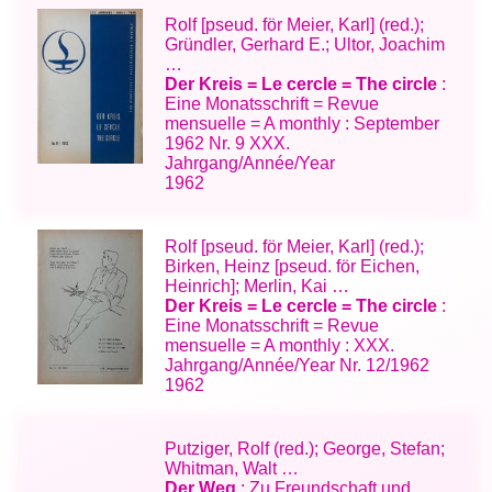
Rolf [pseud. för Meier, Karl] (red.);
Gründler, Gerhard E.; Ultor, Joachim
…
Der Kreis = Le cercle = The circle
:
Eine Monatsschrift = Revue
mensuelle = A monthly : September
1962 Nr. 9 XXX.
Jahrgang/Année/Year
1962
Rolf [pseud. för Meier, Karl] (red.);
Birken, Heinz [pseud. för Eichen,
Heinrich]; Merlin, Kai …
Der Kreis = Le cercle = The circle
:
Eine Monatsschrift = Revue
mensuelle = A monthly : XXX.
Jahrgang/Année/Year Nr. 12/1962
1962
Putziger, Rolf (red.); George, Stefan;
Whitman, Walt …
Der Weg
: Zu Freundschaft und