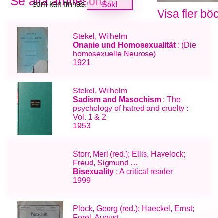
Se alla ämnesord
som kan finnas.
Visa fler bö
Stekel, Wilhelm
Onanie und Homosexualität
: (Die
homosexuelle Neurose)
1921
Stekel, Wilhelm
Sadism and Masochism
: The
psychology of hatred and cruelty :
Vol. 1 & 2
1953
Storr, Merl (red.); Ellis, Havelock;
Freud, Sigmund …
Bisexuality
: A critical reader
1999
Plock, Georg (red.); Haeckel, Ernst;
Forel, August …