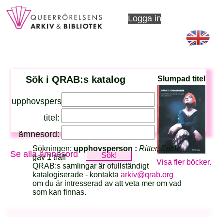
Logga in
Sök i QRAB:s katalog
Slumpad titel
upphovsperson:
titel:
ämnesord:
Sökningen:
upphovsperson :
Ritter, Erich
Se alla ämnesord
gav 1 träff
Visa fler böcker.
QRAB:s samlingar är ofullständigt
katalogiserade - kontakta
arkiv@qrab.org
om du är intresserad av att veta mer om vad
som kan finnas.