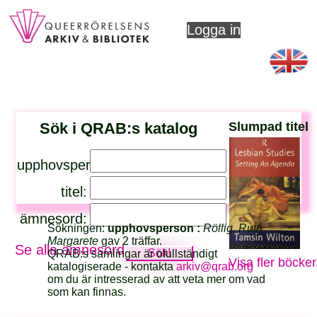
Logga in
Sök i QRAB:s katalog
Slumpad titel
upphovsperson:
titel:
ämnesord:
Sökningen:
upphovsperson :
Röllig, Ruth
Margarete
gav 2 träffar.
Se alla ämnesord
QRAB:s samlingar är ofullständigt
Visa fler böcker
katalogiserade - kontakta
arkiv@qrab.org
om du är intresserad av att veta mer om vad
som kan finnas.