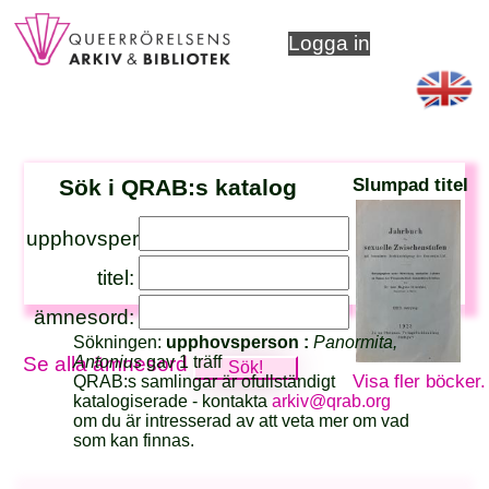
Logga in
Sök i QRAB:s katalog
Slumpad titel
upphovsperson:
titel:
ämnesord:
Sökningen:
upphovsperson :
Panormita,
Antonius
gav 1 träff
Se alla ämnesord
Visa fler böcker.
QRAB:s samlingar är ofullständigt
katalogiserade - kontakta
arkiv@qrab.org
om du är intresserad av att veta mer om vad
som kan finnas.