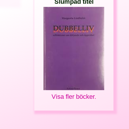
Slumpad titel
Visa fler böcker.