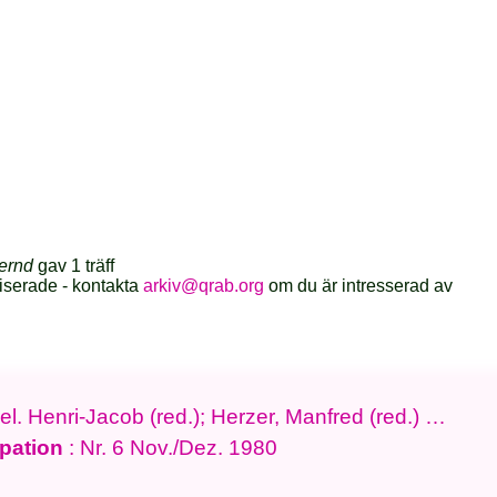
ernd
gav 1 träff
iserade - kontakta
arkiv@qrab.org
om du är intresserad av
l. Henri-Jacob (red.); Herzer, Manfred (red.) …
pation
: Nr. 6 Nov./Dez. 1980