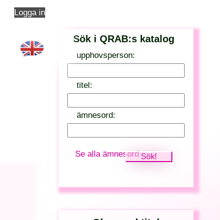
Logga in
Sök i QRAB:s katalog
upphovsperson:
titel:
ämnesord:
Se alla ämnesord