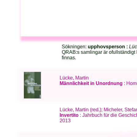
Sökningen:
upphovsperson :
Lüc
QRAB:s samlingar är ofullständigt 
finnas.
Lücke, Martin
Männlichkeit in Unordnung
: Homo
Lücke, Martin (red.); Micheler, Stef
Invertito
: Jahrbuch für die Geschi
2013