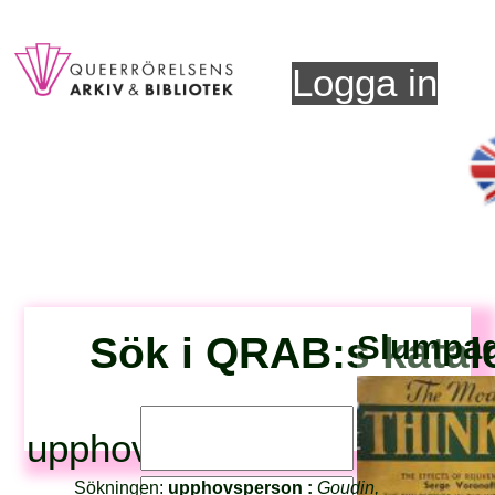
Logga in
Sök i QRAB:s katal
Slumpad 
upphovsperson:
Sökningen:
upphovsperson :
Goudin,