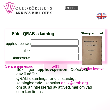
Logga in
Sök i QRAB:s katalog
Slumpad titel
upphovsperson:
titel:
ämnesord:
Se alla ämnesord
Visa fler böcker.
Sökningen:
upphovsperson :
Cohen, G.
gav 0 träffar.
QRAB:s samlingar är ofullständigt
katalogiserade - kontakta
arkiv@qrab.org
om du är intresserad av att veta mer om vad
som kan finnas.