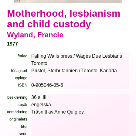
Motherhood, lesbianism
and child custody
Wyland, Francie
1977
Falling Walls press / Wages Due Lesbians
förlag
Toronto
Bristol, Storbritannien / Toronto, Kanada
förlagsort
upplaga
0-905046-05-6
ISBN
36 s. ill.
beskrivning
engelska
språk
Träsnitt av Anne Quigley.
anmärkning
originalets
titel
serie