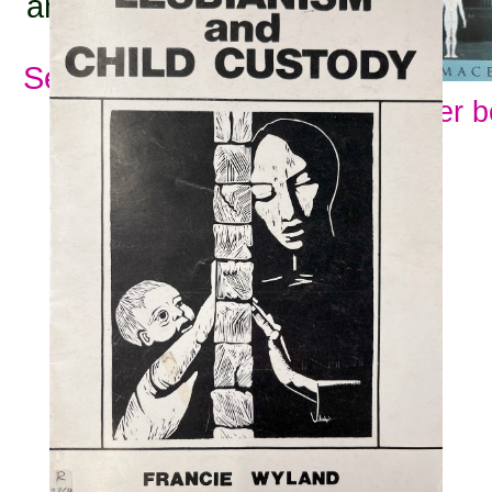
ämnesord:
Se alla ämnesord
Visa fler 