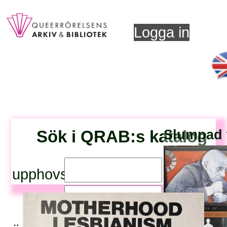
Logga in
Sök i QRAB:s katalog
Slumpad t
upphovsperson:
titel: