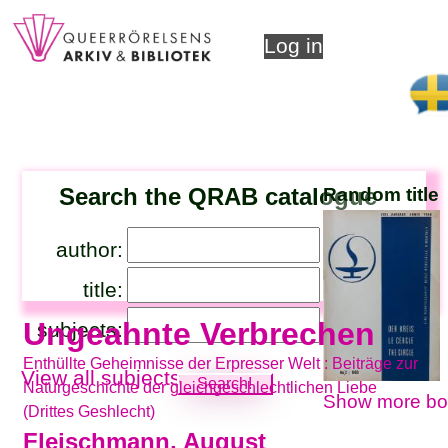
Log in
Search the QRAB catalogue
Random title
author:
title:
Ungeahnte Verbrechen
subjects:
Enthüllte Geheimnisse der Erpresser Welt : Beiträge zur
View all subjects
Naturgeschichte der gleichgeschlechtlichen Liebe
Show more bo
(Drittes Geshlecht)
Fleischmann, August