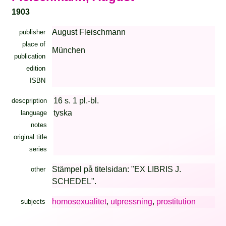
1903
August Fleischmann
publisher
place of
München
publication
edition
ISBN
16 s. 1 pl.-bl.
descpription
tyska
language
notes
original title
series
Stämpel på titelsidan: "EX LIBRIS J.
other
SCHEDEL".
homosexualitet
,
utpressning
,
prostitution
subjects